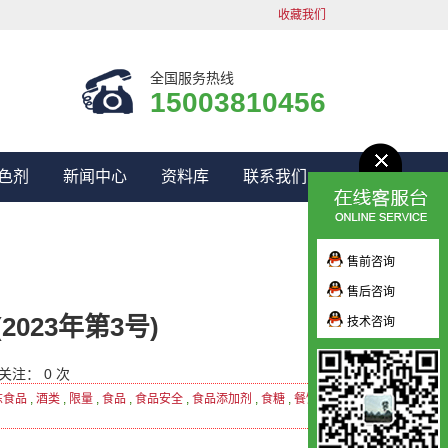
收藏我们
全国服务热线
15003810456
色剂
新闻中心
资料库
联系我们
售前咨询
售后咨询
023年第3号)
技术咨询
关注： 0 次
冻食品
,
酒类
,
限量
,
食品
,
食品安全
,
食品添加剂
,
食糖
,
餐饮