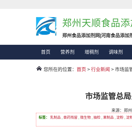
郑州天顺食品添
郑州食品添加剂网|河南食品添加
首页
营养剂
增稠剂
调味剂
您所在的位置：
首页
>
行业新闻
> 市场监
市场监管总局关
来源：郑州
标签：
乳制品
,
兽药残留
,
微生物
,
抽检
,
果制品
,
淀粉
,
淀