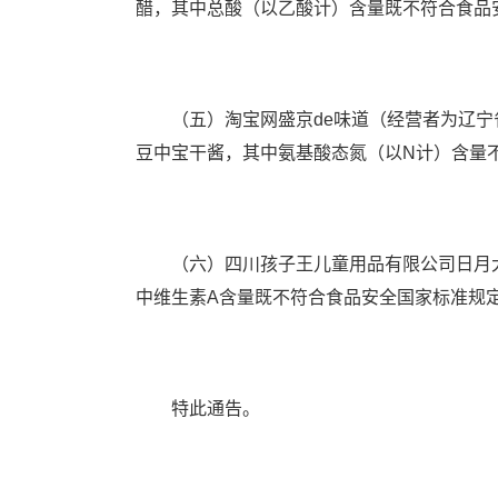
醋，其中总酸（以乙酸计）含量既不符合食品
（五）淘宝网盛京de味道（经营者为辽宁省
豆中宝干酱，其中氨基酸态氮（以N计）含量
（六）四川孩子王儿童用品有限公司日月大
中维生素A含量既不符合食品安全国家标准规
特此通告。