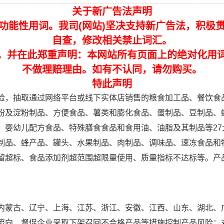
关于新广告法声明
功能性用词。我司(网站)坚决支持新广告法，积极
自查，修改相关禁止词汇。
，并在此郑重声明：本网站所有页面上的绝对化用
不做理赔理由。如有不认同，请勿购买。
特此声明
，抽取通过网络平台或线下实体店销售的粮食加工品、餐饮食
粉及淀粉制品、方便食品、薯类和膨化食品、蛋制品、豆制品、
婴幼儿配方食品、特殊膳食食品和食用油、油脂及其制品等27大
制品、蜂产品、罐头、水果制品、肉制品、调味品、速冻食品和特
品添加剂超范围超限量使用、质量指标不达标等。产品抽检结果可查询htt
蒙古、辽宁、上海、江苏、浙江、安徽、江西、山东、湖北、
流向，督促企业采取下架召回不合格产品等措施控制产品风险；