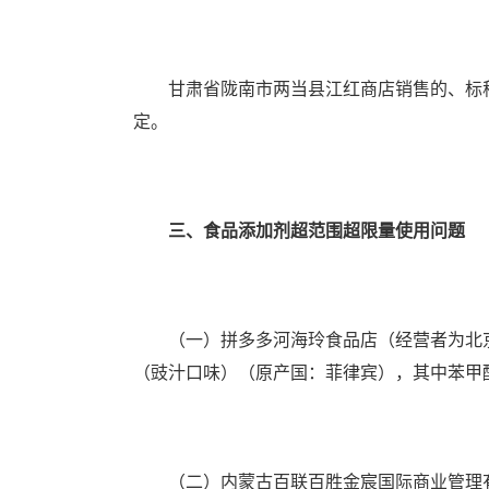
甘肃省陇南市两当县江红商店销售的、标称
定。
三、食品添加剂超范围超限量使用问题
（一）拼多多河海玲食品店（经营者为北京河
（豉汁口味）（原产国：菲律宾），其中苯甲
（二）内蒙古百联百胜金宸国际商业管理有