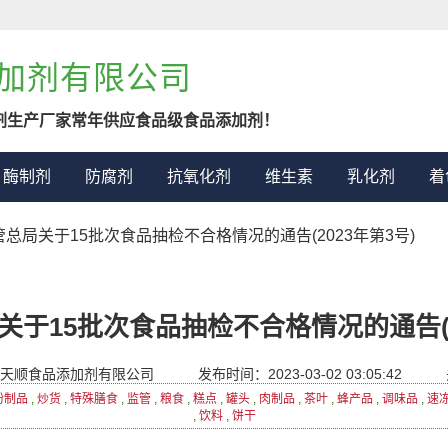
加剂有限公司
剂生产厂家常年供应食品级食品添加剂！
酶制剂
防腐剂
抗氧化剂
维生素
乳化剂
着
管总局关于15批次食品抽检不合格情况的通告(2023年第3号)
于15批次食品抽检不合格情况的通告(2
天顺食品添加剂有限公司
发布时间：2023-03-02 03:05:42
粉制品
,
炒货
,
特殊膳食
,
监管
,
粮食
,
糕点
,
罐头
,
肉制品
,
茶叶
,
蜂产品
,
调味品
,
速
,
饮料
,
饼干