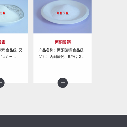
酸钙
α-熊果苷
氨基
酮酸钙 食品级
产品名称：α-熊果苷 食品级
产品名称：氨基
97%；2-...
又名：α-熊果苷、alph...
又名：氨基酸粉、A