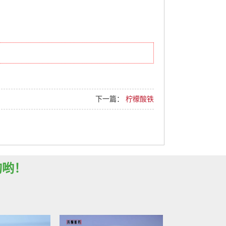
下一篇：
柠檬酸铁
询哟！