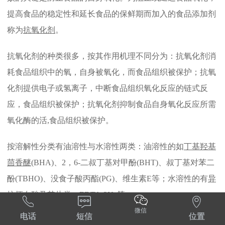
提高食品的稳定性和延长食品的保鲜期而加入的食品添加剂
称为
抗氧化剂
。
抗氧化剂的种类很多，按其作用机理不同分为：抗氧化剂消
耗食品组织中的氧，自身被氧化，而食品组织被保护；抗氧
化剂提供电子或氢离子，中断食品组织氧化反应的链式反
应，食品组织被保护；抗氧化剂抑制食品自身氧化反应所需
氧化酶的活,食品组织被保护。
按溶解性分类有油溶性与水溶性两类：油溶性的如
丁基羟基
茴香醚
(BHA)、2，6-二叔丁基对甲酚(BHT)、叔丁基对苯二
酚(TBHO)、没食子酸丙酯(PG)、维生素E等；水溶性的有
异
抗坏血酸
及其盐类、EDTA-2Na等。



微信
电话
短信
位置
按来源分类可分为天然与人工合成两类：天然的如DL-α-生