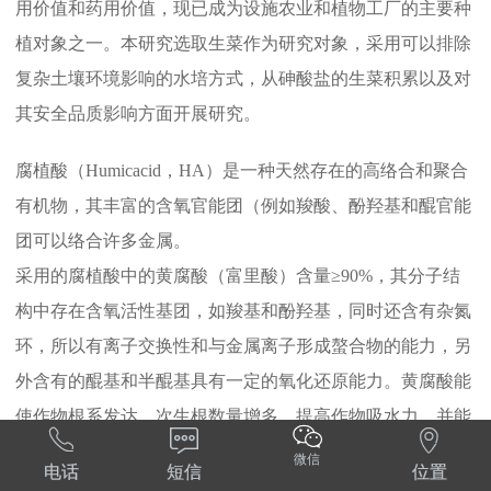
用价值和药用价值，现已成为设施农业和植物工厂的主要种
植对象之一。本研究选取生菜作为研究对象，采用可以排除
复杂土壤环境影响的水培方式，从砷酸盐的生菜积累以及对
其安全品质影响方面开展研究。
腐植酸（Humicacid，HA）是一种天然存在的高络合和聚合
有机物，其丰富的含氧官能团（例如羧酸、酚羟基和醌官能
团可以络合许多金属。
采用的腐植酸中的黄腐酸（富里酸）含量≥90%，其分子结
构中存在含氧活性基团，如羧基和酚羟基，同时还含有杂氮
环，所以有离子交换性和与金属离子形成螯合物的能力，另
外含有的醌基和半醌基具有一定的氧化还原能力。黄腐酸能
使作物根系发达，次生根数量增多，提高作物吸水力，并能



降低叶面蒸腾作用，提高叶绿素含量，促进光合作用。此
微信
电话
短信
位置
外，腐植酸还可以提高植物肥力，改善植物生长。因此，本