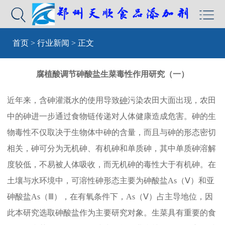


首页
>
行业新闻
> 正文
腐植酸调节砷酸盐生菜毒性作用研究（一）
近年来，含砷灌溉水的使用导致
砷
污染农田大面出现，农田
中的砷进一步通过食物链传递对人体健康造成危害。砷的生
物毒性不仅取决于生物体中砷的含量，而且与砷的形态密切
相关，砷可分为无机砷、有机砷和单质砷，其中单质砷溶解
度较低，不易被人体吸收，而无机砷的毒性大于有机砷。在
土壤与水环境中，可溶性砷形态主要为砷酸盐As（Ⅴ）和亚
砷酸盐As（Ⅲ），在有氧条件下，As（Ⅴ）占主导地位，因
此本研究选取砷酸盐作为主要研究对象。生菜具有重要的食