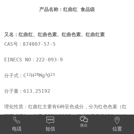
产品名称：红曲红 食品级
又名：红曲红、红曲色素、红曲色素、红曲红素
CAS号：874807-57-5
EINECS NO：222-093-9
12
28
3
23
分子式：C
H
Mg
O
分子量：613.25192
理化性质：红曲红主要有6种呈色成分，分为红色色素（红
斑素或潘红，分子式C21H22O5，相对分子质量350）、红



曲红素或梦那玉红（分子式C23H26O5，相对分子质量38
微信
电话
短信
位置