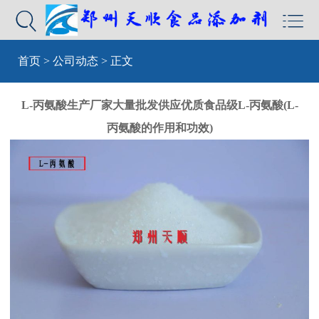


首页
>
公司动态
> 正文
L-丙氨酸生产厂家大量批发供应优质食品级L-丙氨酸(L-
丙氨酸的作用和功效)