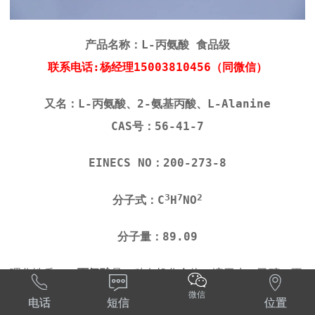
产品名称：L-丙氨酸 食品级
联系电话:杨经理15003810456（同微信）
又名：L-丙氨酸、2-氨基丙酸、L-Alanine
CAS号：56-41-7
EINECS NO：200-273-8
3
7
2
分子式：C
H
NO
分子量：89.09
理化性质：
L-丙氨酸
是一种有机化合物，溶于水、乙醇，不



微信
溶于乙醚和丙酮。是无色至白色结晶性粉末，无臭。有甜
电话
短信
位置