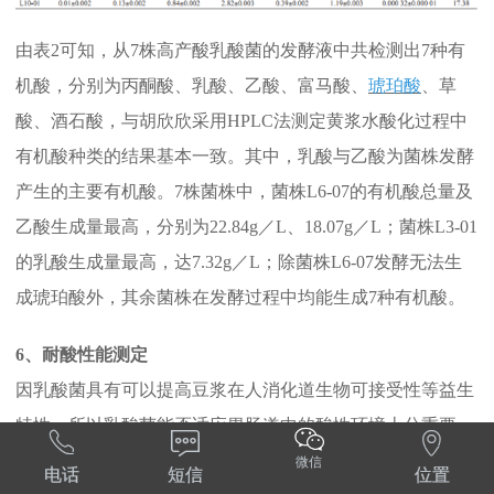
由表2可知，从7株高产酸乳酸菌的发酵液中共检测出7种有
机酸，分别为丙酮酸、乳酸、乙酸、富马酸、
琥珀酸
、草
酸、酒石酸，与胡欣欣采用HPLC法测定黄浆水酸化过程中
有机酸种类的结果基本一致。其中，乳酸与乙酸为菌株发酵
产生的主要有机酸。7株菌株中，菌株L6-07的有机酸总量及
乙酸生成量最高，分别为22.84g／L、18.07g／L；菌株L3-01
的乳酸生成量最高，达7.32g／L；除菌株L6-07发酵无法生
成琥珀酸外，其余菌株在发酵过程中均能生成7种有机酸。
6、耐酸性能测定
因乳酸菌具有可以提高豆浆在人消化道生物可接受性等益生
特性，所以乳酸菌能否适应胃肠道中的酸性环境十分重要。



对7株高产酸乳酸菌的耐酸性进行测定，结果见图5。
微信
电话
短信
位置