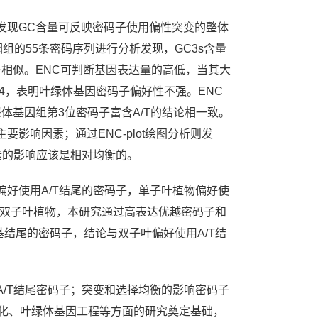
发现GC含量可反映密码子使用偏性突变的整体
组的55条密码序列进行分析发现，GC3s含量
码子相似。ENC可判断基因表达量的高低，当其大
14，表明叶绿体基因密码子偏好性不强。ENC
体基因组第3位密码子富含A/T的结论相一致。
响因素；通过ENC-plot绘图分析则发
素的影响应该是相对均衡的。
好使用A/T结尾的密码子，单子叶植物偏好使
双子叶植物，本研究通过高表达优越密码子和
基结尾的密码子，结论与双子叶偏好使用A/T结
/T结尾密码子；突变和选择均衡的影响密码子
转化、叶绿体基因工程等方面的研究奠定基础，