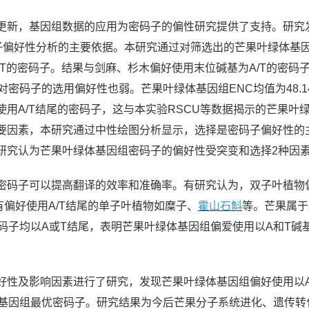
更新，基因组数据的应用为密码子的偏性研究提供了支持。研究
子偏好性分析的主要依据。本研究通过对筛选出的芒果叶绿体基因
A/T的密码子。结果与剑麻、杉木偏好使用末位碱基为A/T的密
对密码子的选用偏好性也弱。芒果叶绿体基因组ENC均值为48.
用A/T结尾的密码子，这与本实验RSCU等数据揭示的芒果叶绿
因素，本研究通过中性绘图分析显示，选择是密码子偏好性的主要影
研究认为芒果叶绿体基因组密码子的偏好性受突变和选择2种因
密码子可以提高翻译的效率和准确率。有研究认为，双子叶植物偏
有偏好使用A/T结尾的单子叶植物如糜子、
霍山石斛
等。芒果属于
码子均以A或T结尾，表明芒果叶绿体基因组偏爱使用以A和T碱
好性及影响因素进行了研究，发现芒果叶绿体基因组偏好使用以A
体基因组最优密码子。研究结果为今后芒果分子系统进化、遗传