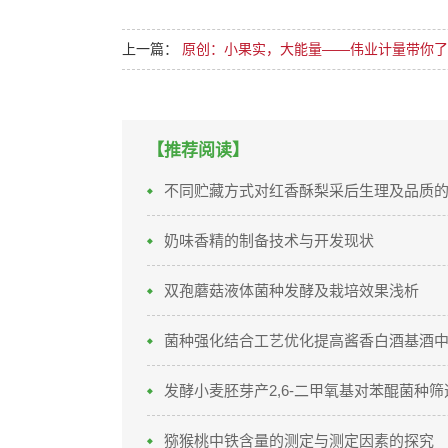
上一篇：
原创：小果实，大能量——伟业计量带你了
【推荐阅读】
不同贮藏方式对红香酥梨采后生理及品质
奶味香精的制备技术与开发现状
双孢蘑菇液体菌种发酵及栽培效果浅析
菌种强化结合工艺优化提高酱香白酒基酒
发酵小麦胚芽产2,6-二甲氧基对苯醌菌种
猕猴桃中铁含量的测定与测定因素的探究