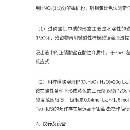
用HNO
(1:1)分解磷矿粉，钒钼黄比色法测定
3
（1）过磷酸钙中磷的形态主要是水溶性的
(P
O
)]，残留物再用微碱性柠檬酸铵溶液浸提
2
5
浸出液中的正磷酸盐在酸性介质中，于75
C
o
反应式:
（2）用柠檬酸溶液[P(C
H
O
·H
O)=20g·L
6
8
7
2
-1
铵在酸性条件下形成黄色的三元杂多酸(P
O
·
2
5
酸度范围很宽，极限是0.04mol·L
～1. 6 mol
-1
Fe
和Si的允许存在量远高于钼蓝法;操作简
3+
2、仪器及设备