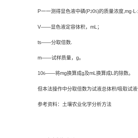
P一一测得显色液中磷(P
0
)的质量浓度,mg·L
2
5
-
V——显色液定容体积，mL；
ts——分取倍数.
m——试样质量，g。
10
——将mg换算成g及mL换算成L的除数。
6
但本法操作中分取倍数为试液总体积/吸取试液体
参考资料：土壤农业化学分析方法