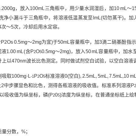
.2000g，放入100mL三角瓶中，用少量水润湿后，加10 mL～15
水洗净小漏斗于三角瓶中，将溶液低温蒸发至lmL(切勿蒸干)。加
4次～5次，冷却后用水定容。
以含P2Os 0.5mg～2mg为宜)于50mL容量瓶中，加3滴二硝基酚指示
00 mL (含P
O
0.5mg～2mg)，放入50 mL容量瓶中，加
2
5
度计上以470nm波长比色测定。同时做试剂空白试验，以空白溶
取100mg·L
P
O
标准溶液0(空白), 2.5mL, 5mL, 7.5mL,
-1
2
5
上2中步骤显色和比色，测得各瓶溶液的吸收值。标准系列溶液P
以吸收值为纵坐标，磷(P
0
)浓度为纵坐标，在普通坐标纸上绘
2
5
质量分数，%；