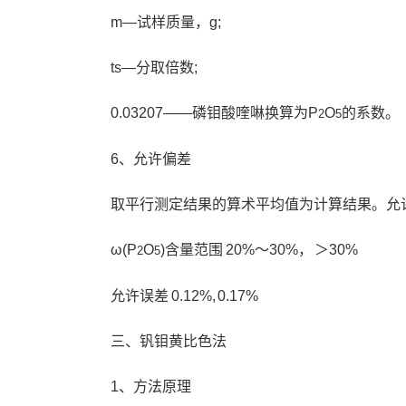
m—试样质量，g;
ts—分取倍数;
0.03207——磷钼酸喹啉换算为P
O
的系数。
2
5
6、允许偏差
取平行测定结果的算术平均值为计算结果。允许
ω(P
O
)含量范围 20%～30%， ＞30%
2
5
允许误差 0.12%, 0.17%
三、钒钼黄比色法
1、方法原理