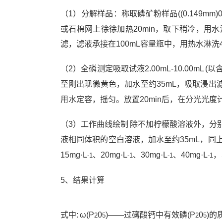
（1）分解样品：称取磷矿粉样品((0.149mm)0
或石棉网上徐徐加热20min，取下稍冷，用
滤，滤液承接在100mL容量瓶中，用热水淋洗
（2）全磷测定吸取试液2.00mL-10.00mL (
至刚出现微黄色，加水至约35mL，吸取浸出滤液1.
用水定容，摇匀。放置20min后，在分光光
（3）工作曲线绘制 除不加柠檬酸溶液外，分别吸
液相同体积的空白溶液，加水至约35mL，同
15mg·L
、20mg·L
、30mg·L
、40mg·L
，
-1
-1
-1
-1
5、结果计算
式中: ω(P
0
)——过礴酸钙中有效磷(P
0
)的
2
5
2
5