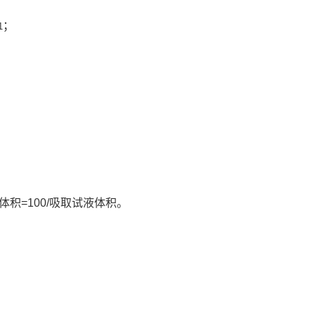
；
1
积=100/吸取试液体积。