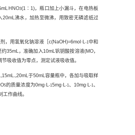
mL HNO
(1∶1)，瓶口加上小漏斗，在电热板
3
入20mL沸水，加热至微沸，用致密无磷滤纸过
剂，用氢氧化钠溶液［c(NaOH)=6mol·L
中和
-1
水至约35mL，准确加入10mL钒钥酸按溶液(MO，
液调节吸收值为零点，测定试液吸收值。
10 mL,15mL.,20mL于50mL容量瓶中，各加与吸取样
O
的质量浓度为0mg·L
5mg·L
、10mg·L
、
2
5
-1
-1
-1
制工作曲线。