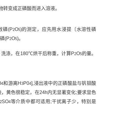
合物转变成正磷酸而进入溶液。
磷(P
O
)的测定，应先用水浸提〔水溶性磷
2
5
磷(P
O
)。
2
5
洗涤，在180℃烘干后称重，计算P
O
的量。
2
5
O
和游离H
P0
],浸出液中的正磷酸盐与钒钼酸
4
3
4
，黄色很稳定，在24h内无显著变化;要求显色
SO
等介质中都可适用;干扰离子少，特别是
2
4