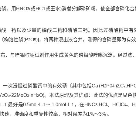
全磷。用HNO
(或HC1或王水)消煮分解磷矿粉，使全部含磷化
3
磷酸一钙以及少量的磷酸二钙和磷酸三钙。因此过磷酸钙中有效
〔枸溶性磷(P
O
)]，将两种浸出液合并，测得的含磷量即为有效
2
5
左右，与喹钼柠酮试剂作用生成黄色的磷钼酸喹啉沉淀。经过滤、
〕一次浸提过磷酸钙中的有效磷〔其中包括Ca (H
P0
)
,CaHP
2
4
2
V
O
·22MoO
·nH
O)。本法原理及其优点：此法的优点是显色快
2
5
3
2
·L
,最好是0.5mol·L
～ 1.0mol·L
，在HNO
,HCI、HCIO
、H
-1
-1
-1
3
4
便快速，准确度和重复性较高，相对误差为1%～3% 。