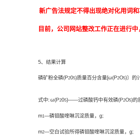
新广告法规定不得出现绝对化用词和
目前，公司网站整改工作正在进行中
5、结果计算
磷矿粉全磷(P
0
)质量百分含量[ω(P
O
)〕的
2
5
2
5
式中: ω(P
0
)——过磷酸钙中有效磷(P
O
)的
2
5
2
5
m
—磷钼酸喹啉沉淀质量，g;
1
m
—空白试验所得磷钼酸喹啉沉淀质量，g;
2