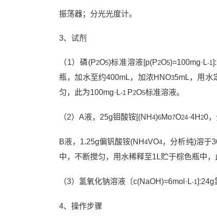
振荡器；分光光度计。
3、试剂
（1）磷(P
O
)标准溶液[p(P
O
)=100mg·L
2
5
2
5
-1
瓶，加水至约400mL，加浓HNO
5mL，用水
3
匀，此为100mg·L
P
O
标准溶液。
-1
2
5
（2）A液，25g钼酸铵[(NH
)
Mo
O
·4H
0，
4
6
7
24
2
B液，1.25g偏钒酸铵(NH
VO
，分析纯)溶于3
4
4
中，不断搅匀，用水稀释至1L贮于棕色瓶中，此
（3）氢氧化钠溶液〔c(NaOH)=6mol·L
]:2
-1
4、操作步骤