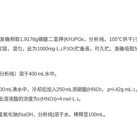
]:准确称取1.9176g磷酸二氢钾(KH
PO
，分析纯，105℃供干)
2
4
定容，混匀，此为1000mg·L
P
O
贮备液，可久贮。准确吸取50
-1
2
5
分析纯〕溶于400 mL水中。
00 mL沸水中，冷却后加入250 mL浓硝酸(HNO
， p≈l.42g·mL
3
-1
溶液酸的浓度为c(HNO
)=4 mol·L
。
3
-1
4g氢氧化钠(NaOH，分析纯)溶于水，稀释至100mL。