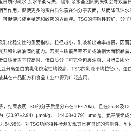
蛋白质的疏水-亲水平衡有关，疏水-亲水基团间的失衡会导致蛋
相互作用，促使更多的蛋白质包覆在油分子表面，从而降低油水
，可促使形成更稳定和致密的界面膜。TSG的溶解性较好，分子
及乳化稳定性的重要指标。粒径越小，乳液析出速率越慢，因而
展开和包裹油滴的能力。若蛋白质覆盖率不足或油相大面积暴露
蛋白质覆盖率较高时，蛋白质分子可完全包裹油滴，且蛋白质分
大豆分离蛋白的乳化稳定性均较高，TSG的乳液平均粒径小，蛋
性使其在产品配方和食品工业中得到广泛应用。
结果表明TSG的分子质量分布在10～70ku，且在35.34及1
97±2.94）μmol/g，（44.08±3.79）μmol/g。氨基酸
量为54.98%。对TSG功能特性检测发现其具有良好的溶解性