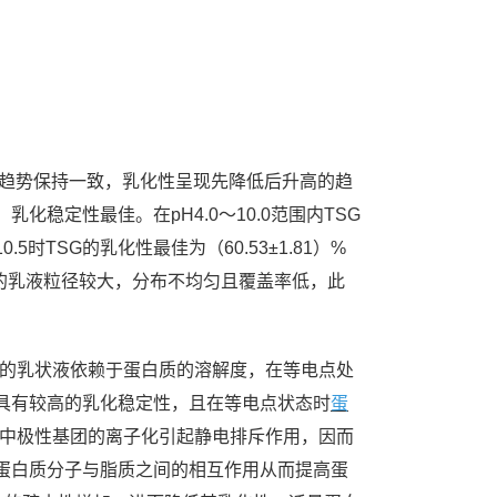
趋势保持一致，乳化性呈现先降低后升高的趋
稳定性最佳。在pH4.0～10.0范围内TSG
时TSG的乳化性最佳为（60.53±1.81）%
分离蛋白的乳液粒径较大，分布不均匀且覆盖率低，此
定的乳状液依赖于蛋白质的溶解度，在等电点处
具有较高的乳化稳定性，且在等电点状态时
蛋
分中极性基团的离子化引起静电排斥作用，因而
蛋白质分子与脂质之间的相互作用从而提高蛋