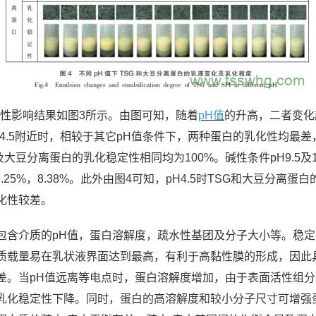
定性影响结果如图3所示。由图可知，随着
pH值
的升高，二者变化
.5附近时，相较于其它pH值条件下，两种蛋白的乳化性均最差，乳化
大豆分离蛋白的乳化稳定性相同均为100%。碱性条件pH9.5及10.5
白9.25%，8.38%。此外由图4可知，pH4.5时TSG和大豆
化性较差。
包含介质的pH值，蛋白溶解度，疏水性基团及分子大小等。稳
质载量易在乳状液界面达到最高，有利于高黏性膜的形成，因此
差。当pH值远离等电点时，蛋白溶解度增加，由于表面活性组
乳化稳定性下降。同时，蛋白的高溶解度和较小分子尺寸可增强