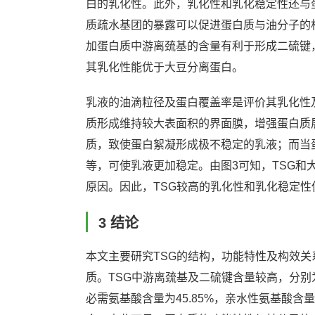
白的乳化性。此外，乳化性和乳化稳定性还与
质疏水基团的暴露可以促进蛋白质与油分子的
加蛋白质中游离巯基的含量有利于形成二硫键
其乳化性能优于大豆分离蛋白。
乳液的油滴粒径及蛋白覆盖率是评价其乳化性
质形成维持较大表面积的界面膜，增强蛋白质
质，致使蛋白絮凝形成极不稳定的乳液；而当
等，可使乳液更加稳定。由图3可知，TSG和
原因。因此，TSG较高的乳化性和乳化稳定
3 结论
本文主要研究TSG的结构，功能特性及构效关系，
质。TSG中游离巯基及二硫键含量较高，分别为（33.
必需氨基酸含量为45.85%，亲水性氨基酸含