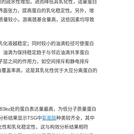
白的疏水性增加，进而降低其乳化性，适量蛋白
界面张力，提高蛋白的乳化稳定性。另外，增
质量较小，游离巯基含量高，这些因素均导致
乳化液越稳定；同时较小的油滴粒径可使蛋白
，油滴为保持稳定趋于与邻近油滴共享蛋白
子层之间的作用力，如空间排斥和静电排斥
白覆盖率高，这是其乳化性优于大豆分离蛋白的
3.83ku处的蛋白表达量最高，为低分子质量蛋白
组成分析结果显示TSG中
氨基酸
种类较齐全，其中
、乳化性和乳化稳定性，这与构效分析结果相符