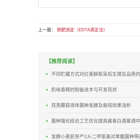
上一篇：
铜肥测定（EDTA滴定法）
【推荐阅读】
不同贮藏方式对红香酥梨采后生理及品质
奶味香精的制备技术与开发现状
双孢蘑菇液体菌种发酵及栽培效果浅析
菌种强化结合工艺优化提高酱香白酒基酒
发酵小麦胚芽产2,6-二甲氧基对苯醌菌种