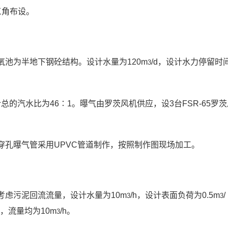
三角布设。
池为半地下钢砼结构。设计水量为120m
/d，设计水力停留时
3
的汽水比为46∶1。曝气由罗茨风机供应，设3台FSR-65罗茨风
穿孔曝气管采用UPVC管道制作，按照制作图现场加工。
考虑污泥回流流量，设计水量为10m
/h，设计表面负荷为0.5m
3
3
，流量均为10m
/h。
3