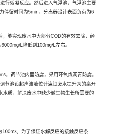
剂进行絮凝反应。然后进入气浮池，气浮池主要
力停留时间为5min，分离器设计表面负荷为6
后，能实现废水中大部分COD的有效去除，经
00mg/L降低到100mg/L左右。
m
。调节池内壁防腐，采用环氧煤沥青防腐。
3
。调节池设超声波液位计连锁废水提升泵的高开
水水质，解决废水中缺少微生物生长所需要的
100m
。为了保证水解反应的接触反应条
3