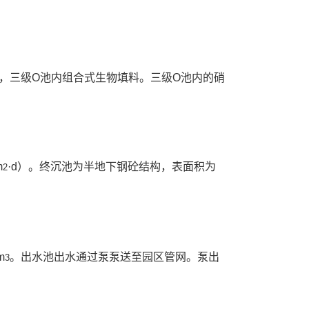
，三级O池内组合式生物填料。三级O池内的硝
m
·d）。终沉池为半地下钢砼结构，表面积为
2
m
。出水池出水通过泵泵送至园区管网。泵出
3