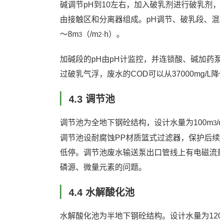
碱调节pH到10左右，加入破乳剂进行破乳
由接触区和分离器组成。pH调节、破乳段、混
～8m
（/m
·h）。
3
2
加碱段的pH由pH计监控，并连锁酸、碱加药
过破乳气浮，废水的COD可以从37000mg/L降
4.3 调节池
调节池为全地下钢砼结构，设计水量为100m
3
调节池设耐腐蚀PP材质篮式过滤器，保护后
低停。调节池废水输送泵出口管线上有电磁流
磷源、微量元素的问题。
4.4 水解酸化池
水解酸化池为半地下钢砼结构。设计水量为12