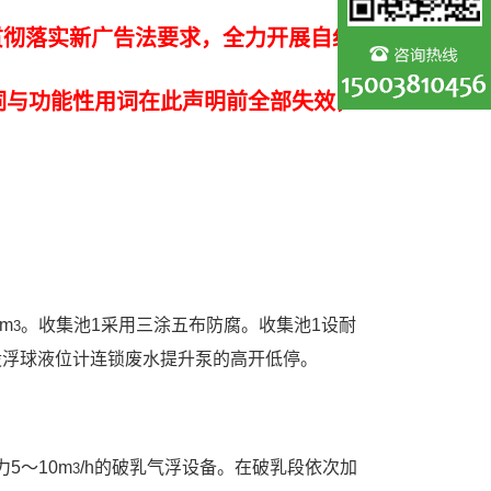
贯彻落实新广告法要求，全力开展自纠
词与功能性用词在此声明前全部失效，
m
。收集池1采用三涂五布防腐。收集池1设耐
3
设浮球液位计连锁废水提升泵的高开低停。
5～10m
/h的破乳气浮设备。在破乳段依次加
3