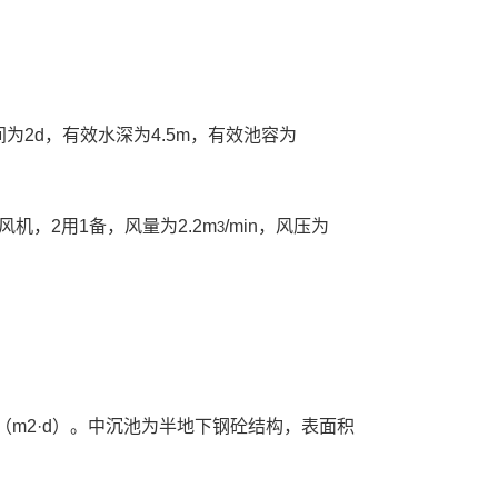
间为2d，有效水深为4.5m，有效池容为
机，2用1备，风量为2.2m
/min，风压为
3
/（m2·d）。中沉池为半地下钢砼结构，表面积