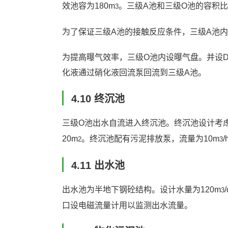
效池容为180m
。三级A池和三级O池的容积比
3
为了保证三级A池的接触反应条件，三级A池
为提高曝气效率，三级O池内设曝气盘。并设
化液通过硝化液回流泵回流到三级A池。
4.10 终沉池
三级O池出水自流进入终沉池。终沉池设计考虑
20m
。终沉池配有污泥排放泵，流量为10m
/
2
3
4.11 出水池
出水池为半地下钢砼结构。设计水量为120m
3
口设电磁流量计用以监测出水流量。