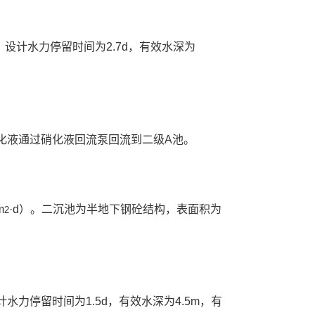
d，设计水力停留时间为2.7d，有效水深为
化液通过硝化液回流泵回流到二级A池。
m
·d）。二沉池为半地下钢砼结构，表面积为
2
设计水力停留时间为1.5d，有效水深为4.5m，有