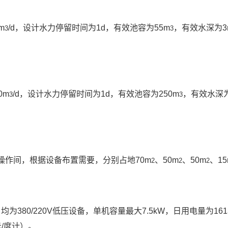
m
/d，设计水力停留时间为1d，有效池容为55m
，有效水深为
3
3
0m
/d，设计水力停留时间为1d，有效池容为250m
，有效水深
3
3
操作间，根据设备布置需要，分别占地70m
、50m
、50m
、15
2
2
2
为380/220V低压设备，单机容量最大7.5kW，日用电量为161
元/度计）。