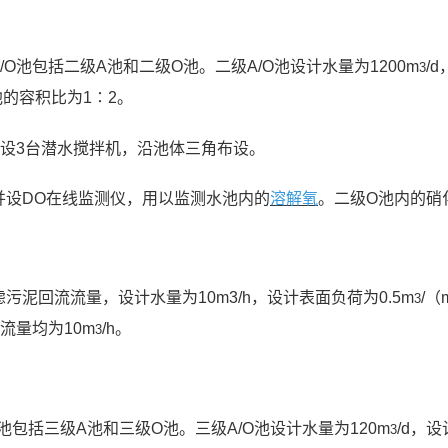
O池包括二级A池和二级O池。二级A/O池设计水量为1200m
/
3
的容积比为1∶2。
内设3台潜水搅拌机，沿池体三角布设。
并设DO在线监测仪，用以监测水池内的
溶解氧
。二级O池内的硝
泥回流流量，设计水量为10m3/h，设计表面负荷为0.5m
/（
3
流量均为10m
/h。
3
池包括三级A池和三级O池。三级A/O池设计水量为120m
/d，
3