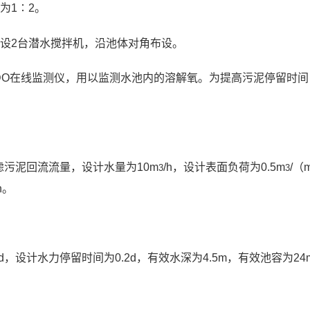
为1∶2。
内设2台潜水搅拌机，沿池体对角布设。
DO在线监测仪，用以监测水池内的溶解氧。为提高污泥停留时间
污泥回流流量，设计水量为10m
/h，设计表面负荷为0.5m
/（
3
3
h。
/d，设计水力停留时间为0.2d，有效水深为4.5m，有效池容为24