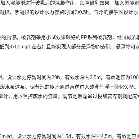
剂，加入混凝剂进行破乳后的混凝作用，加强破乳效果，加入絮凝
凝段、絮凝段的设计水力停留时间为0.5h。气浮的接触区设计水
泵的启停。破乳剂采用小试效果较好的FP系列破乳剂，经过破乳
低到3700mg/L左右；且能实现大部分悬浮物的去除，悬浮物可从60
/d，设计水力停留时间为20h，有效水深为2.5m，有效池容为100
续废水泵送泵。调节池的废水通过泵送进入破乳气浮一体化设备
量计，用以监控废水的流量。调节池后端通过投加营养剂调配废
0m
/d，设计水力停留时间为1.5d，有效水深为4.5m，有效池容为
3