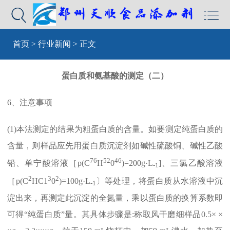


首页
>
行业新闻
> 正文
蛋白质和氨基酸的测定（二）
6、注意事项
(1)本法测定的结果为粗蛋白质的含量。如要测定纯蛋白质的
含量，则样品应先用蛋白质沉淀剂如碱性硫酸铜、碱性乙酸
76
52
46
铅、单宁酸溶液［p(C
H
0
)=200g·L
]、三氯乙酸溶液
-1
2
3
2
［p(C
HC1
0
)=100g·L
〕等处理，将蛋白质从水溶液中沉
-1
淀出来，再测定此沉淀的全氮量，乘以蛋白质的换算系数即
可得“纯蛋白质”量。其具体步骤是:称取风干磨细样品0.5× ×