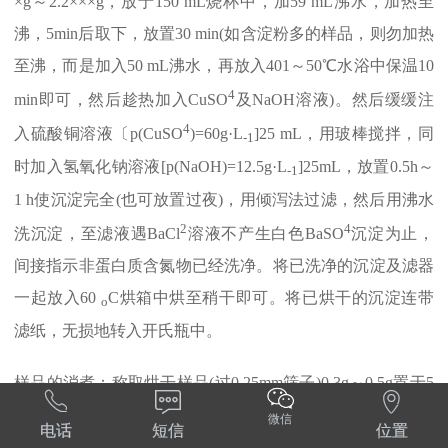
×g～2.2×××g，放于150 mL烧杯中，加59 mL沸水，加热至
沸，5min后取下，放置30 min(如含淀粉多的样品，则勿加热
至沸，而是加入50 mL沸水，再放入401～50℃水浴中保温10
4
min即可，然后趁热加入CuSO
及NaOH溶液)。然后缓缓注
4
入硫酸铜溶液〔p(CuSO
)=60g·L
]25 mL，用玻棒搅拌，同
-1
时加入氢氧化钠溶液[p(NaOH)=12.5g·L
]25mL，放置0.5h～
-1
1 h使沉淀完全(也可放置过夜)，用倾泻法过滤，然后用沸水
2
4
洗沉淀，至滤液遇BaCl
溶液不产生白色BaSO
沉淀为止，
间接指示非蛋白质含氮物已经洗净。将已洗净的沉淀及滤器
一起放入60
C烘箱中烘至稍干即可。将已烘干的沉淀连带
o
滤纸，无损地转入开氏瓶中。
样品的消煮：称取烘干样品(过0.25mm筛子)0.3g～0.5g置于5



0mL或100mL开氏瓶或消煮管中，加入混合催化剂1.8g，加
微信
电话
短信
位置
2
4