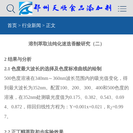


首页
>
行业新闻
> 正文
溶剂萃取法纯化迷迭香酸研究（二）
2 结果与分析
2.1 色度最大波长的选择及色度标准曲线的绘制
500色度溶液在340nm～360nm波长范围内的吸光值变化，得
到最大波长为352nm。配置100、200、300、400和500色度的
溶液，在352nm处测吸光度值为0.175、0.382、0.543、0.69
4、0.872，得回归线性方程为：Y=0.001x+0.021，R
=0.99
2
7。
2.2 正丁醇萃取初步实验效果