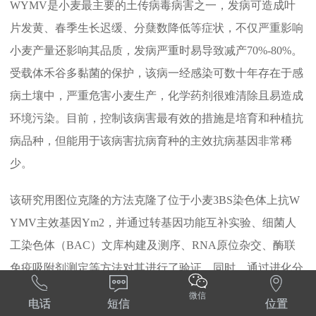
WYMV是小麦最主要的土传病毒病害之一，发病可造成叶
片发黄、春季生长迟缓、分蘖数降低等症状，不仅严重影响
小麦产量还影响其品质，发病严重时易导致减产70%-80%。
受载体禾谷多黏菌的保护，该病一经感染可数十年存在于感
病土壤中，严重危害小麦生产，化学药剂很难清除且易造成
环境污染。目前，控制该病害最有效的措施是培育和种植抗
病品种，但能用于该病害抗病育种的主效抗病基因非常稀
少。
该研究用图位克隆的方法克隆了位于小麦3BS染色体上抗W
YMV主效基因Ym2，并通过转基因功能互补实验、细菌人
工染色体（BAC）文库构建及测序、RNA原位杂交、酶联
免疫吸附剂测定等方法对其进行了验证。同时，通过进化分



析方法证实了该基因来源于小麦的近源植物沙融山羊草。通
微信
电话
短信
位置
过自然发病及人工接种病毒的方法，确定该基因在小麦根中