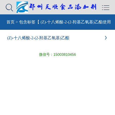


首页
>
包含标签【 (Z)-十八烯酸-2-(2-羟基乙氧基)乙酯使用
标准 】的文章
(Z)-十八烯酸-2-(2-羟基乙氧基)乙酯

微信号：
15003810456