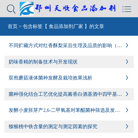


首页
>
包含标签【 食品添加剂厂家 】的文章
不同贮藏方式对红香酥梨采后生理及品质的影响（一）

奶味香精的制备技术与开发现状

双孢蘑菇液体菌种发酵及栽培效果浅析

菌种强化结合工艺优化提高酱香白酒基酒中四甲基吡嗪含量的研究（二）

发酵小麦胚芽产2,6-二甲氧基对苯醌菌种筛选及发酵条件优化（一）

猕猴桃中铁含量的测定与测定因素的探究
