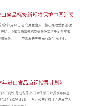
进口食品标签新规将保护中国消费者的权益
科1月14日电 乌克兰出入口核心经理爱丽丝·尼
时表明，中国采购营养标签最新政策将维护购买者
的信任感。 中国海关总署先前发布消息称，
生产企业注册管理规定》将于2022年1月1日起执
2财年进口食品监视指导计划》
日本国厚生劳动省药业·日常生活卫计委发布信息
口食品监视指导计划》，从此公布征选社会发展广大