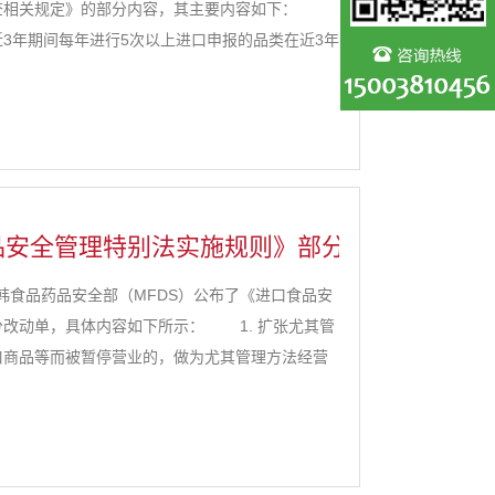
检查相关规定》的部分内容，其主要内容如下：
3年期间每年进行5次以上进口申报的品类在近3年
进行文件检查及现场检查。明确规定最近3年期间进
品安全管理特别法实施规则》部分修改单
食品药品安全部（MFDS）公布了《进口食品安
改动单，具体内容如下所示： 1. 扩张尤其管
口商品等而被暂停营业的，做为尤其管理方法经营
请進口时，应执行递交文档的责任。从已签署协议
递交输出...