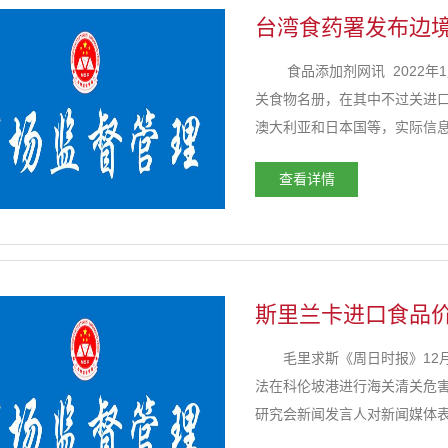
台湾食药署发布边境
食品添加剂网讯 2022年1
关食物名册，在其中不过关进
澳大利亚和日本国等，实际信息
司 不过关缘故 净重 ...
查看详情
斯里兰卡进口食品
毛里求斯《周日时报》12月
法在科伦坡港进行海关清关危
研究会新闻发言人对新闻媒体
取外汇交易，没法准时海关清