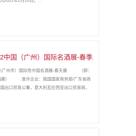
22年2月10日。...
ina 2022中国（广州）国际名酒展-春季展明年5月举
2022我国（广州市）国际性中国名酒展-春天展 （即：
酒展） 准许企业：我国国家商务部/广东省商
出口贸易公署，意大利瓦伦西亚出口贸易局，
域贸促会，...