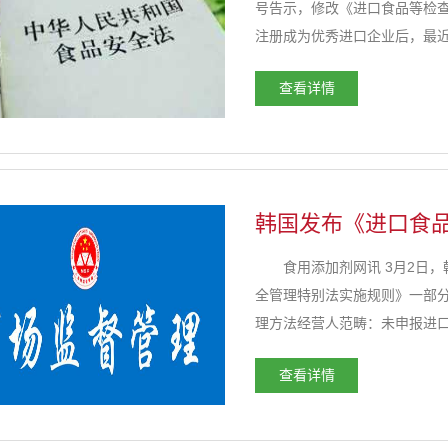
号告示，修改《进口食品等
注册成为优秀进口企业后，最近
以来没有不合格履历时，无需
查看详情
口实绩的基准日等流程等。...
韩国发布《进口食
食用添加剂网讯 3月2日，韩
全管理特别法实施规则》一部分
理方法经营人范畴：未申报进
人开展管理方法。 2. 在申
查看详情
的我国進口肉制品或海产品，务必