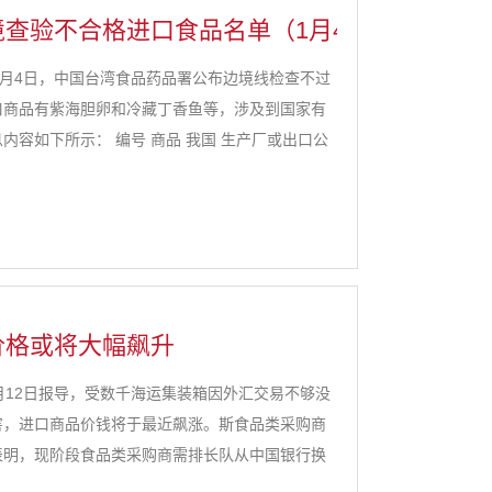
查验不合格进口食品名单（1月4日）
月4日，中国台湾食品药品署公布边境线检查不过
口商品有紫海胆卵和冷藏丁香鱼等，涉及到国家有
内容如下所示： 编号 商品 我国 生产厂或出口公
价格或将大幅飙升
12日报导，受数千海运集装箱因外汇交易不够没
害，进口商品价钱将于最近飙涨。斯食品类采购商
表明，现阶段食品类采购商需排长队从中国银行换
关并向供应商支付货款，造成无法提交订单进口的