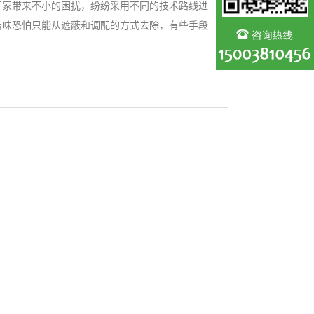
厂家带来不小的困扰，纷纷采用不同的技术路线进
苦味恐怕只能从遮蔽和调配的方式去除，有些手段
 我们把小麦面筋蛋白的蛋白酶水解液分离，分别
G-0等不同分...