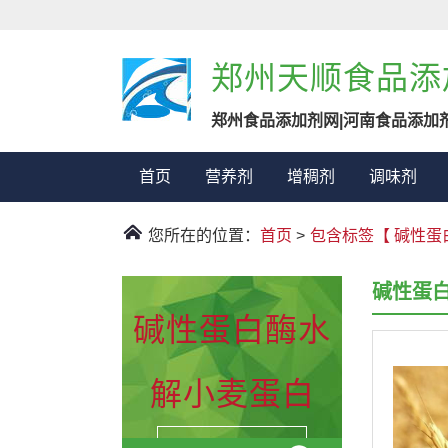
郑州天顺食品添
郑州食品添加剂网|河南食品添加
首页
营养剂
增稠剂
调味剂
您所在的位置：
首页
>
包含标签【 碱性蛋
碱性蛋
碱性蛋白酶水
解小麦蛋白