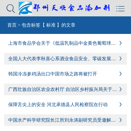


首页
>
包含标签【 标准 】的文章
上海市食品学会关于《低温乳制品中金黄色葡萄球菌检验 实时荧光PCR方法》团体标准立项的通知

全国人大代表李秋喜心系酒业食品安全、零碳发展与人才培养

韩国冷冻参鸡汤出口中国市场之路将被打开

广西壮族自治区农业农村厅 自治区乡村振兴局关于加快品牌农产品数字化产地仓建设助力乡村振兴的通知(桂农厅发〔2022〕27号)

保障舌尖上的安全 河北承德县人民检察院在行动

中国水产科学研究院长江所刘永涛副研究员受邀解读新食品安全国家标准
