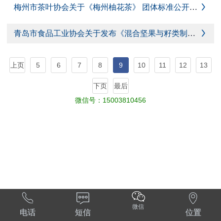
梅州市茶叶协会关于《梅州柚花茶》 团体标准公开征求意见的通知

青岛市食品工业协会关于发布《混合坚果与籽类制品》团体标准的通知

上页
5
6
7
8
9
10
11
12
13
下页
最后
微信号：
15003810456



微信
电话
短信
位置