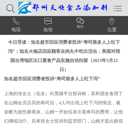





首页
>
行业新闻
> 正文
微信
电话
短信
位置
今日导读：知名超市回应消费者投诉“寿司致多人上吐下
泻”；知名火锅店回应顾客在肉丸中吃出活虫；美国对我
国台湾地区出口素食产品实施自动扣留（2023年3月22
日）
知名超市回应消费者投诉“寿司致多人上吐下泻”
上海的张女士（化名）向黑猫平台投诉称，其和朋友食用了
在山姆会员店买的寿司后，4人均出现上吐下泻的情况，被
诊断为急性肠胃炎。山姆一开始仅表示退寿司的费用，让他
们继续治疗。后来张女士投诉到监管部门，山姆才提出赔偿