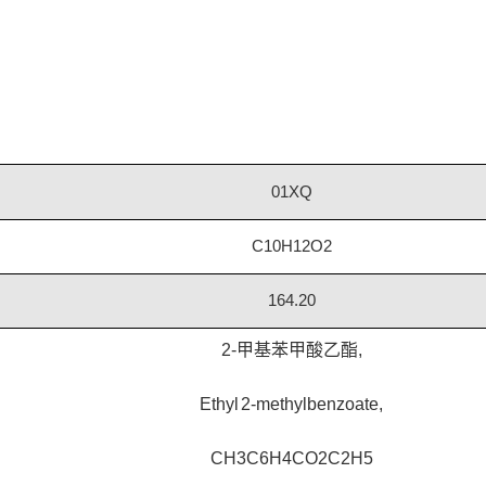
01XQ
C10H12O2
164.20
2-甲基苯甲酸乙酯,
Ethyl 2-methylbenzoate,
CH3C6H4CO2C2H5