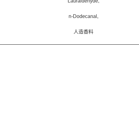
Lauraldehyde,
n-Dodecanal,
人造香料